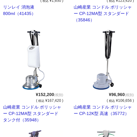
(
¥1,650 )
(
¥123,420 )
税込
税込
住居用洗剤
リンレイ 消泡液
山崎産業 コンドル ポリッシャ
800ml（41435）
ー CP-12MA型 スタンダード
洗濯用洗剤
（35846）
お風呂用洗剤
トイレ用洗剤
カビ除去・防止剤
排水口クリーナー
衛生用品
¥152,200
¥96,960
(税別)
(税別)
抗菌・除菌剤
(
¥167,420 )
(
¥106,656 )
税込
税込
山崎産業 コンドル ポリッシャ
山崎産業 コンドル ポリッシャ
消臭・防臭剤
ー CP-12MA型 スタンダード
ー CP-12K型 高速（35772）
タンク付（35948）
手洗い用品
浴室用品