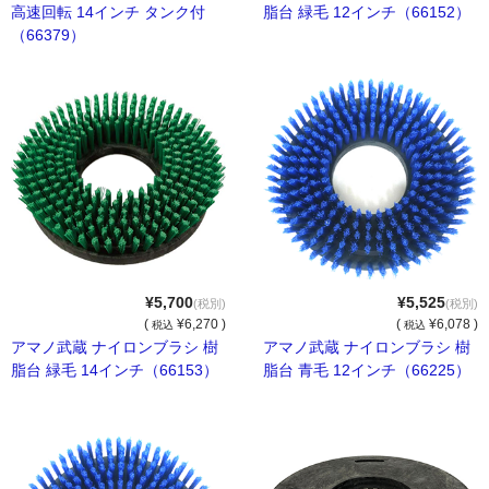
高速回転 14インチ タンク付
脂台 緑毛 12インチ（66152）
ほうき・ちりとり
（66379）
その他の清掃用品
スコッチタワシ
窓用清掃用品
トイレ用清掃用品
エアコン洗浄用品
ブラシ各種
¥5,700
¥5,525
(税別)
(税別)
(
¥6,270 )
(
¥6,078 )
税込
税込
ヘラ・ケレン・皮スキ
アマノ武蔵 ナイロンブラシ 樹
アマノ武蔵 ナイロンブラシ 樹
脂台 緑毛 14インチ（66153）
脂台 青毛 12インチ（66225）
ゴミバサミ・灯油ポンプ等
その他の商品
殺虫剤