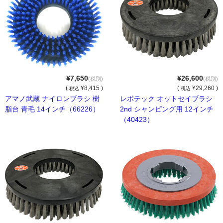
サンダル・スリッパ
バケツ・ポリペール
傘立て・灰皿
¥7,650
¥26,600
(税別)
(税別)
床用マット各種
(
¥8,415 )
(
¥29,260 )
税込
税込
アマノ武蔵 ナイロンブラシ 樹
レボテック オットセイブラシ
厨房用品
脂台 青毛 14インチ（66226）
2nd シャンピング用 12インチ
（40423）
テープ・縄等
その他
配達・お支払
個人情報
会社概要