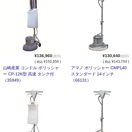
洗面用品
タオル・布巾
手袋・軍手
マスク・綿棒等
¥136,960
¥130,640
(税別)
(税別)
床清掃用品（業務用）
(
¥150,656 )
(
¥143,704 )
税込
税込
山崎産業 コンドル ポリッシャ
アマノ ポリッシャー CMP140
化学床用ワックス
ー CP-12K型 高速 タンク付
スタンダード 14インチ
（35949）
（66131）
特殊床用ワックス
ワックス剥離剤
床洗浄剤
目的別床洗浄剤