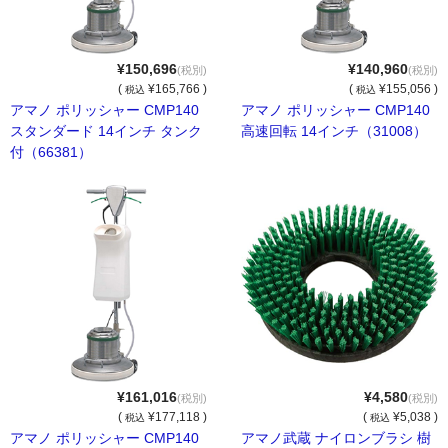
ビルメンテナンス用品
ポリッシャー類
¥150,696
¥140,960
(税別)
(税別)
自動床洗浄機
(
¥165,766 )
(
¥155,056 )
税込
税込
アマノ ポリッシャー CMP140
アマノ ポリッシャー CMP140
スタンダード 14インチ タンク
高速回転 14インチ（31008）
ポリッシャー・パッド
付（66381）
業務用床掃除機材
ほうき・モップ類
ダスタ―モップ
水拭き用モップ
ワックス用モップ
大型・体育館用モップ
¥161,016
¥4,580
(税別)
(税別)
(
¥177,118 )
(
¥5,038 )
税込
税込
床用清掃用品
アマノ ポリッシャー CMP140
アマノ武蔵 ナイロンブラシ 樹