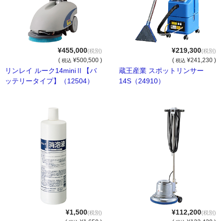
トイレットペーパー
ポリ袋・調理小物
ポリ袋
¥455,000
¥219,300
(税別)
(税別)
(
¥500,500 )
(
¥241,230 )
税込
税込
レジ袋・チャック袋等
リンレイ ルーク14miniⅡ【バ
蔵王産業 スポットリンサー
ッテリータイプ】（12504）
14S（24910）
たわし・スポンジ
ラップ・ホイル
紙コップ
アルミカップ・割箸
洗剤（家庭用～業務用）
食器用洗剤
台所用洗剤
¥1,500
¥112,200
(税別)
(税別)