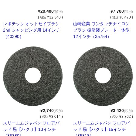
サイトマップ
¥29,400
¥7,700
(税別)
(税別)
お問い合わせ
(
¥32,340 )
(
¥8,470 )
税込
税込
レボテック オットセイブラシ
山崎産業 ワンタッチナイロン
買い物カゴ
2nd シャンピング用 14インチ
ブラシ 樹脂製プレート一体型
（40390）
12インチ（35754）
¥2,740
¥3,420
(税別)
(税別)
(
¥3,014 )
(
¥3,762 )
税込
税込
スリーエムジャパン フロアパ
スリーエムジャパン フロアパ
ッド 黒【ハクリ】13インチ
ッド 黒【ハクリ】15インチ
（35780）
（35818）