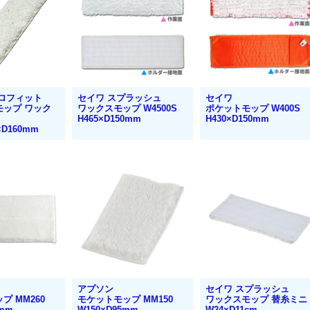
プロフィット
セイワ スプラッシュ
セイワ
モップ ワック
ワックスモップ W4500S
ポケットモップ W400S
H465×D150mm
H430×D150mm
×D160mm
アプソン
セイワ スプラッシュ
プ MM260
モケットモップ MM150
ワックスモップ 替糸ミニ
0mm
W150×D95mm
W24×D11cm