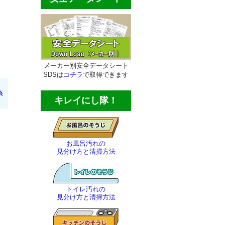
メーカー別安全データシート
SDSは
コチラ
で取得できます
糸
キレイにし隊！
お風呂汚れの
見分け方と清掃方法
トイレ汚れの
見分け方と清掃方法