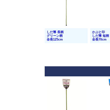
しだ箒 長柄
かぶと印
グリーン柄
しだ箒 短柄
全長125cm
全長70cm