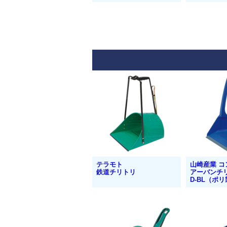
テラモト
山崎産業 コ
鉄道チリトリ
アーバンチリ
D-BL（ポ