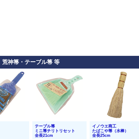
荒神箒・テーブル箒 等
テーブル箒
イノウエ商工
ミニ箒チリトリセット
たばこや箒（水棒）
全長21cm
全長25cm