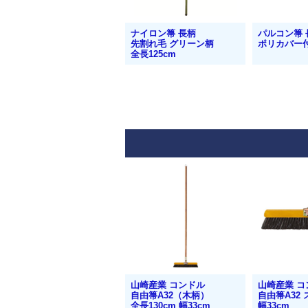
ナイロン箒 長柄
パルコン箒 
先割れ毛 グリーン柄
ポリカバー
全長125cm
山崎産業 コンドル
山崎産業 コ
自由箒A32（木柄）
自由箒A32
全長130cm 幅33cm
幅33cm