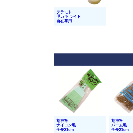
テラモト
毛カキ ライト
自在箒用
荒神箒
荒神箒
ナイロン毛
パーム毛
全長21cm
全長21cm