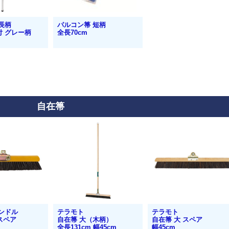
長柄
パルコン箒 短柄
付 グレー柄
全長70cm
自在箒
ンドル
テラモト
テラモト
 スペア
自在箒 大（木柄）
自在箒 大 スペア
全長131cm 幅45cm
幅45cm