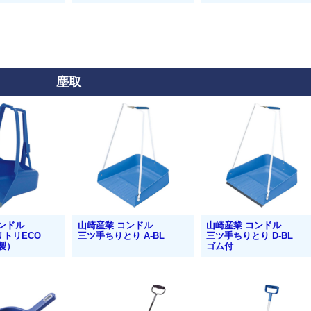
塵取
ンドル
山崎産業 コンドル
山崎産業 コンドル
トリECO
三ツ手ちりとり A-BL
三ツ手ちりとり D-BL
リ製）
ゴム付