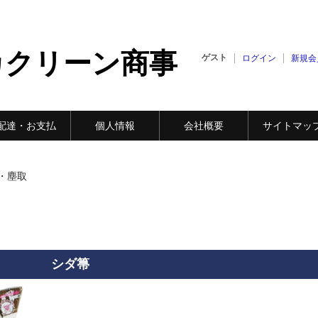
カクリーン商事
ゲスト
ログイン
新規会
配達・お支払
個人情報
会社概要
サイトマッ
・塵取
シダ箒