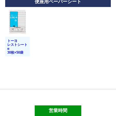
便座用ペーパーシート
洗面用品
タオル・布巾
手袋・軍手
トーヨ
マスク・綿棒等
レストシート
α
床清掃用品（業務用）
30枚×50袋
化学床用ワックス
特殊床用ワックス
ワックス剥離剤
床洗浄剤
目的別床洗浄剤
営業時間