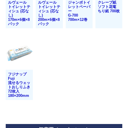
ルヴェール
ルヴェール
ジャンボトイ
クレープ紙
住居用洗剤
トイレットテ
トイレットテ
レットペーパ
ソフト花篭
ィシュ (芯な
ィシュ (芯な
ー
ちり紙 700枚
し)
し)
G-700
洗濯用洗剤
170m×6個×8
200m×6個×8
700m×12巻
パック
パック
お風呂用洗剤
トイレ用洗剤
カビ除去・防止剤
排水口クリーナー
フジナップ
衛生用品
Fuji
流せるウェッ
トおしりふき
抗菌・除菌剤
72枚入
180×200mm
消臭・防臭剤
手洗い用品
浴室用品