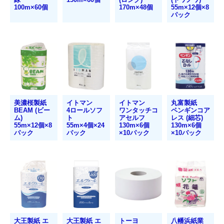
トイレットペーパー
100m×60個
170m×48個
55m×12個×8
パック
ポリ袋・調理小物
ポリ袋
レジ袋・チャック袋等
たわし・スポンジ
美濃桜製紙
イトマン
イトマン
丸富製紙
ラップ・ホイル
BEAM (ビー
4ロールソフ
ワンタッチコ
ペンギンコア
ム)
ト
アセルフ
レス (細芯)
55m×12個×8
55m×4個×24
130m×6個
130m×6個
紙コップ
パック
パック
×10パック
×10パック
アルミカップ・割箸
洗剤（家庭用～業務用）
食器用洗剤
台所用洗剤
大王製紙 エ
大王製紙 エ
トーヨ
八幡浜紙業