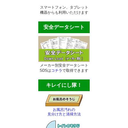
ほうき・ちりとり
スマートフォン、タブレット
機器からも利用いただけます
その他の清掃用品
安全データシート
スコッチタワシ
窓用清掃用品
トイレ用清掃用品
メーカー別安全データシート
エアコン洗浄用品
SDSは
コチラ
で取得できます
ブラシ各種
キレイにし隊！
ヘラ・ケレン・皮スキ
ゴミバサミ・灯油ポンプ等
お風呂汚れの
その他の商品
見分け方と清掃方法
殺虫剤