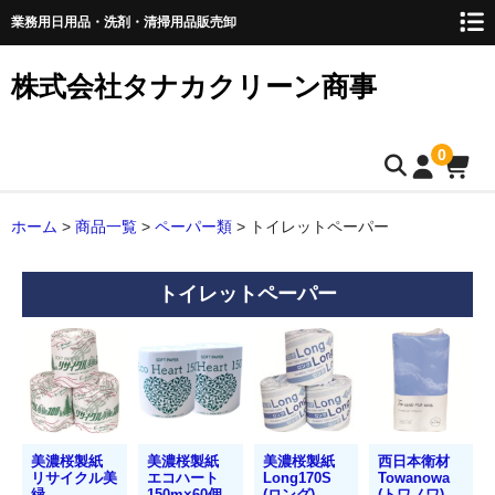
業務用日用品・洗剤・清掃用品販売卸
株式会社タナカクリーン商事
0
トップページ
ホーム
>
商品一覧
>
ペーパー類
>
トイレットペーパー
取扱商品
トイレットペーパー
ペーパー類
ティッシュペーパー
キッチンペーパー
ペーパータオル
美濃桜製紙
美濃桜製紙
美濃桜製紙
西日本衛材
リサイクル美
エコハート
Long170S
Towanowa
緑
150m×60個
(ロング)
(トワノワ)