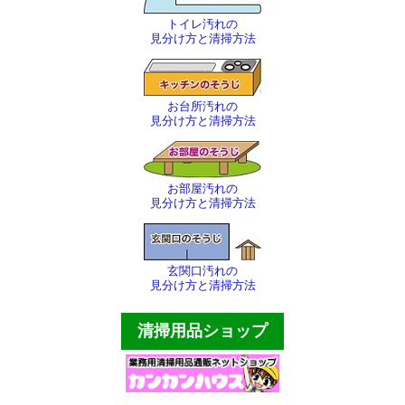
トイレ汚れの
サンダル・スリッパ
見分け方と清掃方法
バケツ・ポリペール
お台所汚れの
傘立て・灰皿
見分け方と清掃方法
床用マット各種
厨房用品
お部屋汚れの
見分け方と清掃方法
テープ・縄等
その他
玄関口汚れの
見分け方と清掃方法
配達・お支払
清掃用品ショップ
個人情報
会社概要