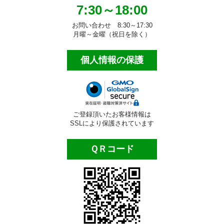
ビルメンテナンス用品
7:30～18:00
ポリッシャー類
お問い合わせ 8:30～17:30
月曜～金曜（祝日を除く）
自動床洗浄機
個人情報の保護
ポリッシャー・パッド
業務用床掃除機材
ほうき・モップ類
ご登録頂いたお客様情報は
SSLにより保護されています
ダスタ―モップ
ＱＲコード
水拭き用モップ
ワックス用モップ
大型・体育館用モップ
床用清掃用品