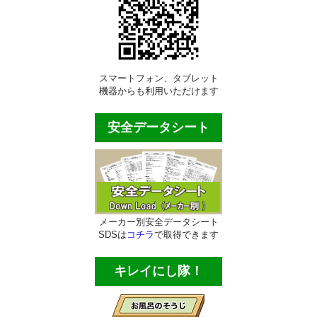
ビルメンテナンス用品
ポリッシャー類
自動床洗浄機
スマートフォン、タブレット
機器からも利用いただけます
ポリッシャー・パッド
業務用床掃除機材
安全データシート
ほうき・モップ類
ダスタ―モップ
水拭き用モップ
メーカー別安全データシート
SDSは
コチラ
で取得できます
ワックス用モップ
キレイにし隊！
大型・体育館用モップ
床用清掃用品