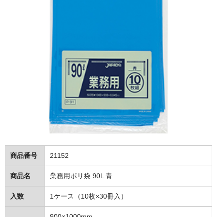
トイレットペーパー
ポリ袋・調理小物
ポリ袋
レジ袋・チャック袋等
たわし・スポンジ
ラップ・ホイル
紙コップ
アルミカップ・割箸
商品番号
21152
洗剤（家庭用～業務用）
商品名
業務用ポリ袋 90L 青
食器用洗剤
入数
1ケース（10枚×30冊入）
台所用洗剤
900×1000mm