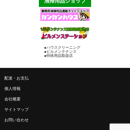
清掃用品ショップ
サンダル・スリッパ
バケツ・ポリペール
傘立て・灰皿
床用マット各種
●ハウスクリーニング
●ビルメンテナンス
●特殊用品取扱店
厨房用品
テープ・縄等
配達・お支払
その他
個人情報
配達・お支払
会社概要
個人情報
サイトマップ
会社概要
お問い合わせ