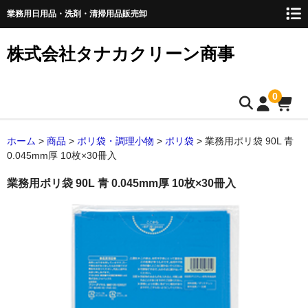
業務用日用品・洗剤・清掃用品販売卸
株式会社タナカクリーン商事
0
トップページ
ホーム
>
商品
>
ポリ袋・調理小物
>
ポリ袋
>
業務用ポリ袋 90L 青
0.045mm厚 10枚×30冊入
取扱商品
業務用ポリ袋 90L 青 0.045mm厚 10枚×30冊入
ペーパー類
ティッシュペーパー
キッチンペーパー
ペーパータオル