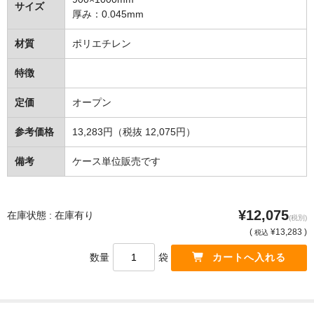
サイズ
住居用洗剤
厚み：0.045mm
洗濯用洗剤
材質
ポリエチレン
お風呂用洗剤
特徴
トイレ用洗剤
定価
オープン
カビ除去・防止剤
参考価格
13,283円（税抜 12,075円）
排水口クリーナー
備考
ケース単位販売です
衛生用品
¥12,075
在庫状態 : 在庫有り
(税別)
抗菌・除菌剤
(
¥13,283 )
税込
消臭・防臭剤
数量
袋
手洗い用品
浴室用品