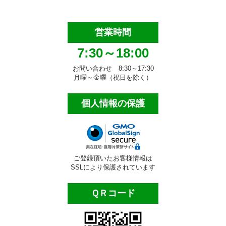
洗面用品
営業時間
タオル・布巾
7:30～18:00
手袋・軍手
お問い合わせ 8:30～17:30
月曜～金曜（祝日を除く）
マスク・綿棒等
床清掃用品（業務用）
個人情報の保護
化学床用ワックス
特殊床用ワックス
ご登録頂いたお客様情報は
ワックス剥離剤
SSLにより保護されています
床洗浄剤
ＱＲコード
目的別床洗浄剤