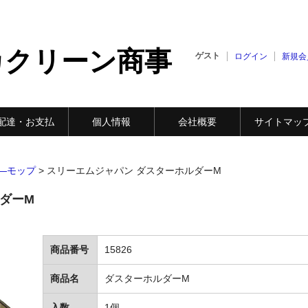
カクリーン商事
ゲスト
ログイン
新規会
配達・お支払
個人情報
会社概要
サイトマッ
―モップ
>
スリーエムジャパン ダスターホルダーM
ダーM
商品番号
15826
商品名
ダスターホルダーM
入数
1個