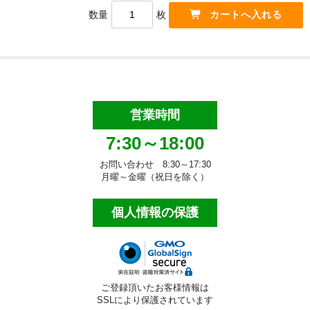
数量
枚
洗面用品
タオル・布巾
手袋・軍手
マスク・綿棒等
営業時間
7:30～18:00
床清掃用品（業務用）
お問い合わせ 8:30～17:30
化学床用ワックス
月曜～金曜（祝日を除く）
特殊床用ワックス
個人情報の保護
ワックス剥離剤
床洗浄剤
目的別床洗浄剤
ご登録頂いたお客様情報は
SSLにより保護されています