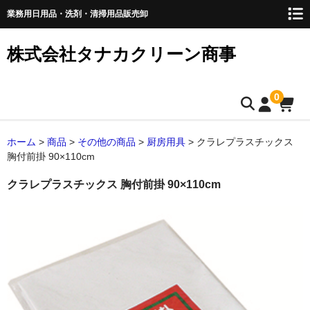
業務用日用品・洗剤・清掃用品販売卸
株式会社タナカクリーン商事
0
トップページ
ホーム
>
商品
>
その他の商品
>
厨房用具
>
クラレプラスチックス
胸付前掛 90×110cm
取扱商品
クラレプラスチックス 胸付前掛 90×110cm
ペーパー類
ティッシュペーパー
キッチンペーパー
ペーパータオル