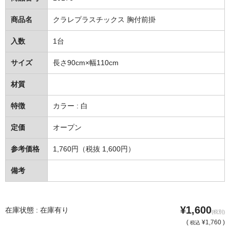
住居用洗剤
商品名
クラレプラスチックス 胸付前掛
洗濯用洗剤
入数
1台
お風呂用洗剤
サイズ
長さ90cm×幅110cm
トイレ用洗剤
材質
カビ除去・防止剤
特徴
カラー : 白
排水口クリーナー
定価
オープン
衛生用品
参考価格
1,760円（税抜 1,600円）
抗菌・除菌剤
備考
消臭・防臭剤
手洗い用品
¥1,600
在庫状態 : 在庫有り
(税別)
(
¥1,760 )
税込
浴室用品