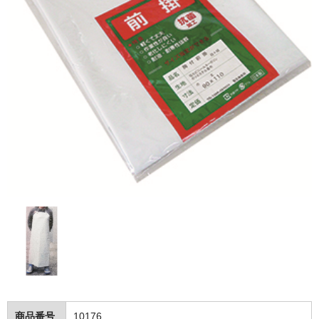
トイレットペーパー
ポリ袋・調理小物
ポリ袋
レジ袋・チャック袋等
たわし・スポンジ
ラップ・ホイル
紙コップ
アルミカップ・割箸
洗剤（家庭用～業務用）
食器用洗剤
台所用洗剤
商品番号
10176