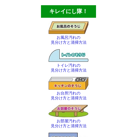
ほうき・ちりとり
キレイにし隊！
その他の清掃用品
スコッチタワシ
お風呂汚れの
見分け方と清掃方法
窓用清掃用品
トイレ用清掃用品
トイレ汚れの
エアコン洗浄用品
見分け方と清掃方法
ブラシ各種
お台所汚れの
ヘラ・ケレン・皮スキ
見分け方と清掃方法
ゴミバサミ・灯油ポンプ等
お部屋汚れの
その他の商品
見分け方と清掃方法
殺虫剤