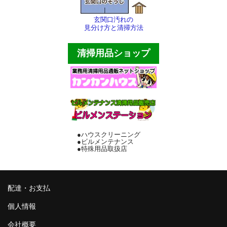
サンダル・スリッパ
玄関口汚れの
見分け方と清掃方法
バケツ・ポリペール
清掃用品ショップ
傘立て・灰皿
床用マット各種
厨房用品
テープ・縄等
●ハウスクリーニング
●ビルメンテナンス
その他
●特殊用品取扱店
配達・お支払
個人情報
配達・お支払
個人情報
会社概要
会社概要