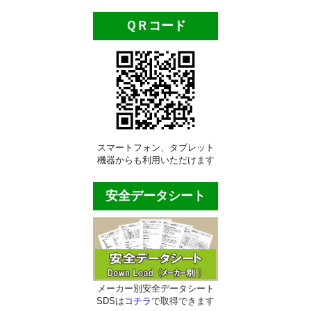
ビルメンテナンス用品
ＱＲコード
ポリッシャー類
自動床洗浄機
ポリッシャー・パッド
業務用床掃除機材
スマートフォン、タブレット
ほうき・モップ類
機器からも利用いただけます
ダスタ―モップ
安全データシート
水拭き用モップ
ワックス用モップ
大型・体育館用モップ
メーカー別安全データシート
床用清掃用品
SDSは
コチラ
で取得できます