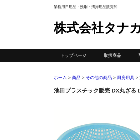
業務用日用品・洗剤・清掃用品販売卸
株式会社タナ
トップページ
取扱商品
ホーム
>
商品
>
その他の商品
>
厨房用具
>
池田プラスチック販売 DX丸ざる DX