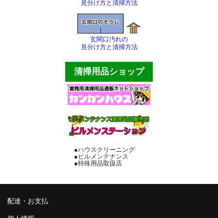
見分け方と清掃方法
サンダル・スリッパ
バケツ・ポリペール
玄関口汚れの
見分け方と清掃方法
傘立て・灰皿
清掃用品ショップ
床用マット各種
厨房用品
テープ・縄等
その他
●ハウスクリーニング
●ビルメンテナンス
配達・お支払
●特殊用品取扱店
個人情報
会社概要
配達・お支払