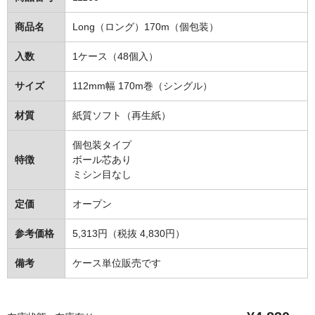
住居用洗剤
商品名
Long（ロング）170m（個包装）
洗濯用洗剤
入数
1ケース（48個入）
お風呂用洗剤
サイズ
112mm幅 170m巻（シングル）
トイレ用洗剤
材質
紙質ソフト（再生紙）
カビ除去・防止剤
個包装タイプ
特徴
ボール芯あり
排水口クリーナー
ミシン目なし
衛生用品
定価
オープン
抗菌・除菌剤
参考価格
5,313円（税抜 4,830円）
消臭・防臭剤
備考
ケース単位販売です
手洗い用品
浴室用品