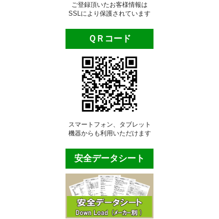
ビルメンテナンス用品
ご登録頂いたお客様情報は
SSLにより保護されています
ポリッシャー類
ＱＲコード
自動床洗浄機
ポリッシャー・パッド
業務用床掃除機材
ほうき・モップ類
スマートフォン、タブレット
ダスタ―モップ
機器からも利用いただけます
水拭き用モップ
安全データシート
ワックス用モップ
大型・体育館用モップ
床用清掃用品