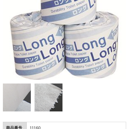
トイレットペーパー
ポリ袋・調理小物
ポリ袋
レジ袋・チャック袋等
たわし・スポンジ
ラップ・ホイル
紙コップ
アルミカップ・割箸
洗剤（家庭用～業務用）
食器用洗剤
台所用洗剤
商品番号
11160