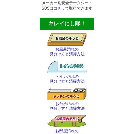
メーカー別安全データシート
ほうき・ちりとり
SDSは
コチラ
で取得できます
その他の清掃用品
キレイにし隊！
スコッチタワシ
窓用清掃用品
お風呂汚れの
見分け方と清掃方法
トイレ用清掃用品
エアコン洗浄用品
トイレ汚れの
ブラシ各種
見分け方と清掃方法
ヘラ・ケレン・皮スキ
お台所汚れの
ゴミバサミ・灯油ポンプ等
見分け方と清掃方法
その他の商品
お部屋汚れの
殺虫剤