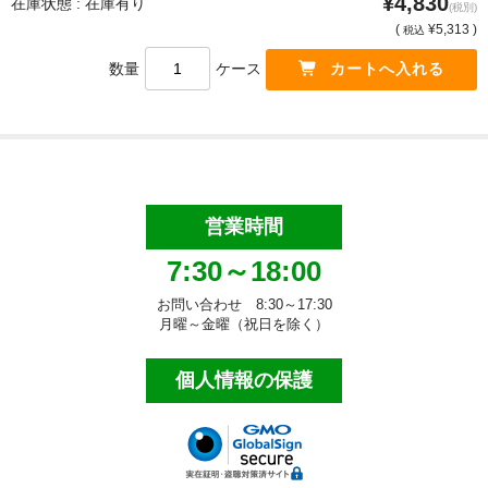
¥4,830
在庫状態 : 在庫有り
(税別)
(
¥5,313 )
税込
洗面用品
数量
ケース
タオル・布巾
手袋・軍手
マスク・綿棒等
床清掃用品（業務用）
営業時間
7:30～18:00
化学床用ワックス
お問い合わせ 8:30～17:30
特殊床用ワックス
月曜～金曜（祝日を除く）
ワックス剥離剤
個人情報の保護
床洗浄剤
目的別床洗浄剤