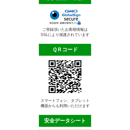
ビルメンテナンス用品
ポリッシャー類
自動床洗浄機
ご登録頂いたお客様情報は
SSLにより保護されています
ポリッシャー・パッド
ＱＲコード
業務用床掃除機材
ほうき・モップ類
ダスタ―モップ
水拭き用モップ
ワックス用モップ
スマートフォン、タブレット
機器からも利用いただけます
大型・体育館用モップ
安全データシート
床用清掃用品