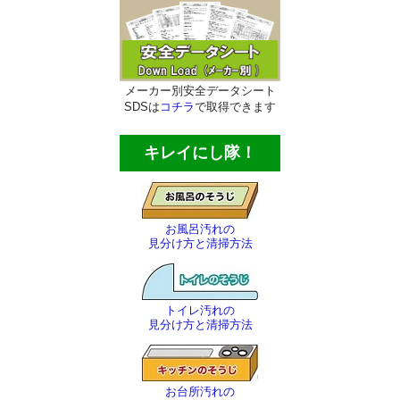
ほうき・ちりとり
その他の清掃用品
メーカー別安全データシート
スコッチタワシ
SDSは
コチラ
で取得できます
窓用清掃用品
キレイにし隊！
トイレ用清掃用品
エアコン洗浄用品
お風呂汚れの
ブラシ各種
見分け方と清掃方法
ヘラ・ケレン・皮スキ
トイレ汚れの
ゴミバサミ・灯油ポンプ等
見分け方と清掃方法
その他の商品
お台所汚れの
殺虫剤