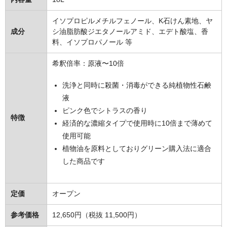
住居用洗剤
イソプロピルメチルフェノール、K石けん素地、ヤ
洗濯用洗剤
成分
シ油脂肪酸ジエタノールアミド、エデト酸塩、香
料、イソプロパノール 等
お風呂用洗剤
希釈倍率：原液〜10倍
トイレ用洗剤
洗浄と同時に殺菌・消毒ができる純植物性石鹸
カビ除去・防止剤
液
ピンク色でシトラスの香り
排水口クリーナー
特徴
経済的な濃縮タイプで使用時に10倍まで薄めて
使用可能
衛生用品
植物油を原料としておりグリーン購入法に適合
抗菌・除菌剤
した商品です
消臭・防臭剤
定価
オープン
手洗い用品
参考価格
12,650円（税抜 11,500円）
浴室用品