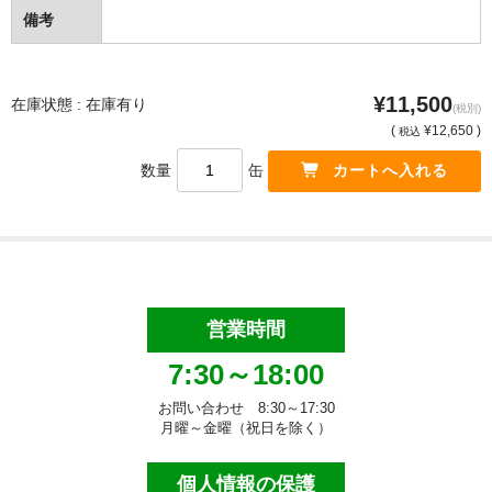
備考
洗面用品
タオル・布巾
¥11,500
在庫状態 : 在庫有り
(税別)
手袋・軍手
(
¥12,650 )
税込
数量
缶
マスク・綿棒等
床清掃用品（業務用）
化学床用ワックス
特殊床用ワックス
営業時間
ワックス剥離剤
7:30～18:00
床洗浄剤
お問い合わせ 8:30～17:30
月曜～金曜（祝日を除く）
目的別床洗浄剤
個人情報の保護