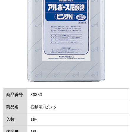
トイレットペーパー
ポリ袋・調理小物
ポリ袋
レジ袋・チャック袋等
たわし・スポンジ
ラップ・ホイル
紙コップ
アルミカップ・割箸
商品番号
36353
洗剤（家庭用～業務用）
商品名
石鹸液i ピンク
食器用洗剤
入数
1缶
台所用洗剤
内容量
18L