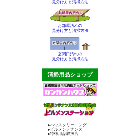
見分け方と清掃方法
サンダル・スリッパ
バケツ・ポリペール
お部屋汚れの
見分け方と清掃方法
傘立て・灰皿
床用マット各種
玄関口汚れの
見分け方と清掃方法
厨房用品
清掃用品ショップ
テープ・縄等
その他
配達・お支払
個人情報
●ハウスクリーニング
会社概要
●ビルメンテナンス
●特殊用品取扱店