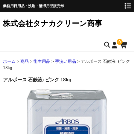
業務用日用品・洗剤・清掃用品販売卸
株式会社タナカクリーン商事
0
トップページ
ホーム
>
商品
>
衛生用品
>
手洗い用品
>
アルボース 石鹸液i ピンク
18kg
取扱商品
アルボース 石鹸液i ピンク 18kg
ペーパー類
ティッシュペーパー
キッチンペーパー
ペーパータオル